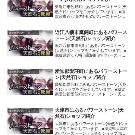
東近江市佐野町にあるパワーストーン(天
然石)ショップをご紹介しています。●滋
賀県東近江市佐野町のパワーストーン・
天然石ショップ(販売店)◆ジュエリー光和
【TEL】0748-42-6553【所在地】滋賀県
東近江市佐野町４３２－３０【ホームペ
近江八幡市鷹飼町にあるパワース
滋賀県のパワーストーンショップ紹介
ー...
トーン(天然石)ショップ紹介
近江八幡市鷹飼町にあるパワーストーン
(天然石)ショップをご紹介しています。●
滋賀県近江八幡市鷹飼町のパワーストー
ン・天然石ショップ(販売店)◆ツウィンク
ルスター（ＴｗｉｎｋｌｅＳｔａｒ）
【TEL】0748-38-5622【所在地】滋賀県
愛知郡愛荘町にあるパワーストー
滋賀県のパワーストーンショップ紹介
近江...
ン(天然石)ショップ紹介
愛知郡愛荘町にあるパワーストーン(天然
石)ショップをご紹介しています。●滋賀
県愛知郡愛荘町のパワーストーン・天然
石ショップ(販売店)◆OVER-9【TEL】
0749-37-2328【所在地】滋賀県愛知郡愛
荘町上蚊野495【ホームページ】◆パ...
大津市にあるパワーストーン(天
滋賀県のパワーストーンショップ紹介
然石)ショップ紹介
大津市にあるパワーストーン(天然石)ショ
ップをご紹介しています。●滋賀県大津市
のパワーストーン・天然石ショップ(販売