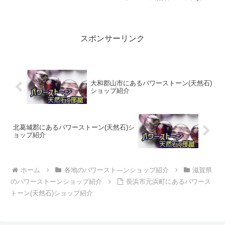
店)◆齋藤宝石【TEL】077-523-1002【所
在地】滋賀県大津市打出浜７－１７【ホ
ームページ】httpss://www...
スポンサーリンク
大和郡山市にあるパワーストーン(天然石)
ショップ紹介
北葛城郡にあるパワーストーン(天然石)シ
ョップ紹介
ホーム
各地のパワースト―ンショップ紹介
滋賀県
のパワーストーンショップ紹介
長浜市元浜町にあるパワース
トーン(天然石)ショップ紹介