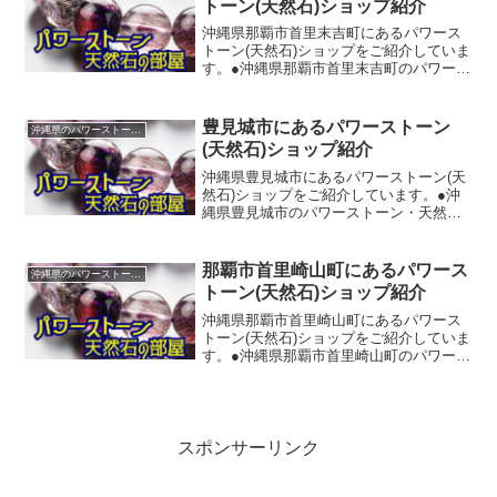
トーン(天然石)ショップ紹介
沖縄県那覇市首里末吉町にあるパワース
トーン(天然石)ショップをご紹介していま
す。●沖縄県那覇市首里末吉町のパワース
トーン・天然石ショップ(販売店)◆ふくろ
うの器【TEL】098-885-2960【所在地】
沖縄県那覇市首里末吉町４丁目５－２
豊見城市にあるパワーストーン
沖縄県のパワーストーンショップ紹介
１...
(天然石)ショップ紹介
沖縄県豊見城市にあるパワーストーン(天
然石)ショップをご紹介しています。●沖
縄県豊見城市のパワーストーン・天然石
ショップ(販売店)◆ルチル【TEL】098-
850-3664【所在地】沖縄県豊見城市字名
嘉地３３３－１０６【ホームページ】◆
那覇市首里崎山町にあるパワース
沖縄県のパワーストーンショップ紹介
磊磊...
トーン(天然石)ショップ紹介
沖縄県那覇市首里崎山町にあるパワース
トーン(天然石)ショップをご紹介していま
す。●沖縄県那覇市首里崎山町のパワース
トーン・天然石ショップ(販売店)◆パワー
ストーン＆ローズカフェ【TEL】098-887-
3238【所在地】沖縄県那覇市首里崎山...
スポンサーリンク