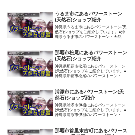
うるま市にあるパワーストーン
沖縄県のパワーストーンショップ紹介
(天然石)ショップ紹介
沖縄県うるま市にあるパワーストーン(天
然石)ショップをご紹介しています。●沖
縄県うるま市のパワーストーン・天然石
ショップ(販売店)◆天然石アクセサリー販
売 スターローズジェム＆ジュエリー
【TEL】098-979-6511【所在地】沖縄県
那覇市松尾にあるパワーストーン
沖縄県のパワーストーンショップ紹介
うる...
(天然石)ショップ紹介
沖縄県那覇市松尾にあるパワーストーン
(天然石)ショップをご紹介しています。●
沖縄県那覇市松尾のパワーストーン・天
然石ショップ(販売店)◆アトリエ君
【TEL】098-863-2407【所在地】沖縄県
那覇市松尾２丁目１０－２０－１Ｆ【ホ
浦添市にあるパワーストーン(天
沖縄県のパワーストーンショップ紹介
ームペー...
然石)ショップ紹介
沖縄県浦添市伊祖にあるパワーストーン
(天然石)ショップをご紹介しています。●
沖縄県浦添市伊祖のパワーストーン・天
然石ショップ(販売店)◆パワーストーンジ
ュエリーＴｈｅＫｏｋｏｒｏ【TEL】
098-878-5880【所在地】沖縄県浦添市伊
那覇市首里末吉町にあるパワース
沖縄県のパワーストーンショップ紹介
祖１...