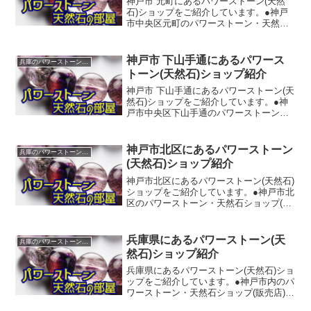
神戸市 元町にあるパワーストーン(天然
石)ショップをご紹介しています。●神戸
市中央区元町のパワーストーン・天然石
ショップ(販売店)◆ＥＢＯＮＹ【TEL】
078-334-1233【所在地】兵庫県神戸市中
央区元町高架通３－１７８【ホームペー
神戸市 下山手通にあるパワース
兵庫のパワーストーンショップ紹介
ジ】...
トーン(天然石)ショップ紹介
神戸市 下山手通にあるパワーストーン(天
然石)ショップをご紹介しています。●神
戸市中央区下山手通のパワーストーン・
天然石ショップ(販売店)◆ｏｆｆｉｃｅｒ
ｙｕｚｕ【TEL】078-954-9933【所在
地】兵庫県神戸市中央区下山手通７丁目
神戸市北区にあるパワーストーン
兵庫のパワーストーンショップ紹介
１...
(天然石)ショップ紹介
神戸市北区にあるパワーストーン(天然石)
ショップをご紹介しています。●神戸市北
区のパワーストーン・天然石ショップ(販
売店)◆有限会社神戸夢美創【TEL】078-
952-5627【所在地】兵庫県神戸市北区鹿
の子台南町３丁目１－１１【ホームペ
兵庫県にあるパワーストーン(天
兵庫のパワーストーンショップ紹介
ー...
然石)ショップ紹介
兵庫県にあるパワーストーン(天然石)ショ
ップをご紹介しています。●神戸市内のパ
ワーストーン・天然石ショップ(販売店)一
覧◆神戸市中央区三宮 元町通 元町