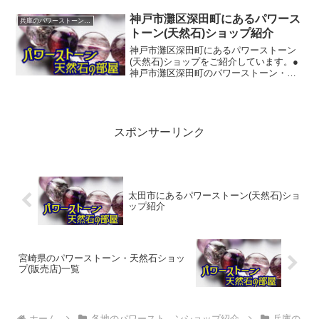
山本通 東川崎町北野町 下山手通
中山手通 北長狭通 相生町◆神戸
神戸市灘区深田町にあるパワース
兵庫のパワーストーンショップ紹介
市北...
トーン(天然石)ショップ紹介
神戸市灘区深田町にあるパワーストーン
(天然石)ショップをご紹介しています。●
神戸市灘区深田町のパワーストーン・天
然石ショップ(販売店)◆株式会社ピアンジ
【TEL】078-854-2445【所在地】兵庫県
神戸市灘区深田町３丁目４－５－１０２
【...
スポンサーリンク
太田市にあるパワーストーン(天然石)ショ
ップ紹介
宮崎県のパワーストーン・天然石ショッ
プ(販売店)一覧
ホーム
各地のパワースト―ンショップ紹介
兵庫の