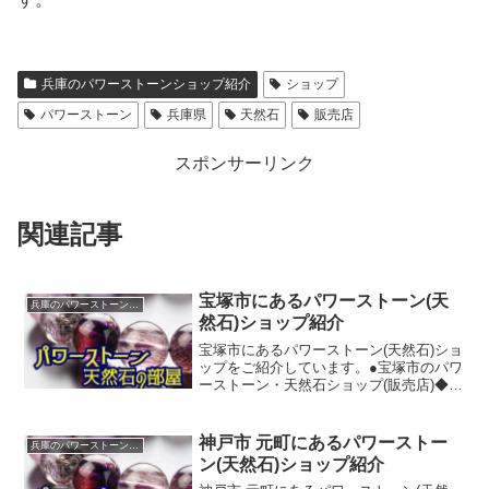
兵庫のパワーストーンショップ紹介
ショップ
パワーストーン
兵庫県
天然石
販売店
スポンサーリンク
関連記事
宝塚市にあるパワーストーン(天
兵庫のパワーストーンショップ紹介
然石)ショップ紹介
宝塚市にあるパワーストーン(天然石)ショ
ップをご紹介しています。●宝塚市のパワ
ーストーン・天然石ショップ(販売店)◆Ｉ
ＮＯＲＩ【TEL】0797-91-5005【所在
地】兵庫県宝塚市逆瀬川１丁目２－１－
１－１８５【ホームページ】httpss...
神戸市 元町にあるパワーストー
兵庫のパワーストーンショップ紹介
ン(天然石)ショップ紹介