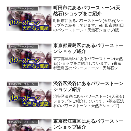
306-6554【所在地】東京都国分寺市南町
３丁目２０－３【ホームページ】パワー
町田市にあるパワーストーン(天
東京のパワーストーンショップ紹介
ス...
然石)ショップをご紹介
町田市にあるパワーストーン(天然石)ショ
ップをご紹介しています。●町田市原町田
のパワーストーン・天然石ショップ(販売
店)◆ネイチャーストーンズ【TEL】042-
727-4401【所在地】東京都町田市原町田
３丁目９－２０【ホームページ】htt...
東京都豊島区にあるパワーストー
東京のパワーストーンショップ紹介
ンショップ紹介
東京都豊島区にあるパワーストーン(天然
石)ショップをご紹介しています。●東京
都豊島区のパワーストーン・天然石ショ
ップ(販売店)◆東洋之家【TEL】03-3988-
6481【所在地】東京都豊島区西池袋５丁
目８－７【ホームページ】◆ＳＴＯＮＥ
渋谷区渋谷にあるパワーストーン
東京のパワーストーンショップ紹介
Ｍ...
ショップ紹介
渋谷区渋谷にあるパワーストーン(天然石)
ショップをご紹介しています。●渋谷区渋
谷のパワーストーン・天然石ショップ(販
売店)◆ストーンマーケット青山通り店
【TEL】03-5485-7737【所在地】東京都
渋谷区渋谷１丁目１－６【ホームペー
東京都江東区にあるパワーストー
東京のパワーストーンショップ紹介
ジ】...
ンショップ紹介