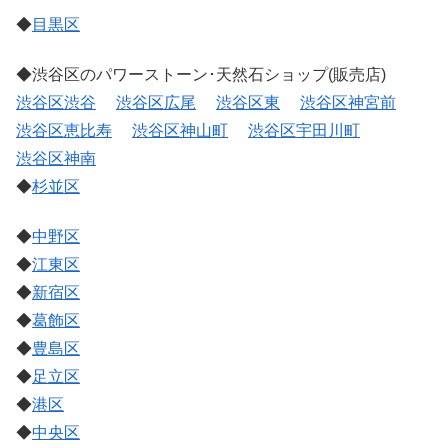
◆
目黒区
◆渋谷区のパワーストーン･天然石ショップ(販売店)
渋谷区渋谷
渋谷区広尾
渋谷区東
渋谷区神宮前
渋谷区恵比寿
渋谷区神山町
渋谷区宇田川町
渋谷区神南
◆
杉並区
◆
中野区
◆
江東区
◆
新宿区
◆
葛飾区
◆
豊島区
◆
足立区
◆
港区
◆
中央区