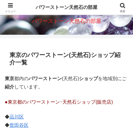
パワーストーン天然石意味・効果・ショップを紹介
パワーストーン天然石の部屋
メニュー
検索
パワーストーン天然石の部屋
東京のパワーストーン(天然石)ショップ紹
介一覧
東京
都内の
パワーストーン
(天然石)
ショップ
を地域別にご
紹介
しています。
●東京都のパワーストーン･天然石ショップ(販売店)
◆
品川区
◆
世田谷区