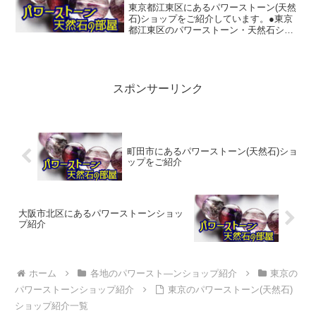
東京都江東区にあるパワーストーン(天然
石)ショップをご紹介しています。●東京
都江東区のパワーストーン・天然石ショ
ップ(販売店)◆ｋａｒａｓａｄｅ【TEL】
03-5858-9785【所在地】東京都江東区亀
戸５丁目１－１【ホームページ】◆アク
ア...
スポンサーリンク
町田市にあるパワーストーン(天然石)ショ
ップをご紹介
大阪市北区にあるパワーストーンショッ
プ紹介
ホーム
各地のパワースト―ンショップ紹介
東京の
パワーストーンショップ紹介
東京のパワーストーン(天然石)
ショップ紹介一覧