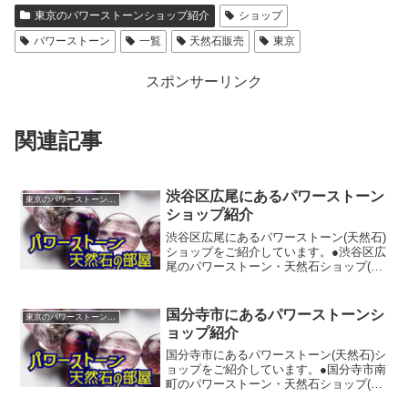
東京のパワーストーンショップ紹介
ショップ
パワーストーン
一覧
天然石販売
東京
スポンサーリンク
関連記事
渋谷区広尾にあるパワーストーン
東京のパワーストーンショップ紹介
ショップ紹介
渋谷区広尾にあるパワーストーン(天然石)
ショップをご紹介しています。●渋谷区広
尾のパワーストーン・天然石ショップ(販
売店)◆ＲＩＴＡＣＬＵＢ【TEL】03-
3444-1158【所在地】東京都渋谷区広尾５
丁目２４－９【ホームページ】https...
国分寺市にあるパワーストーンシ
東京のパワーストーンショップ紹介
ョップ紹介
国分寺市にあるパワーストーン(天然石)シ
ョップをご紹介しています。●国分寺市南
町のパワーストーン・天然石ショップ(販
売店)◆ｋａｒａｓａｄｅ【TEL】042-