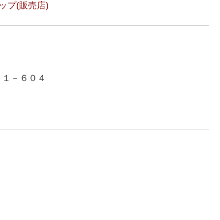
プ(販売店)
３１－６０４