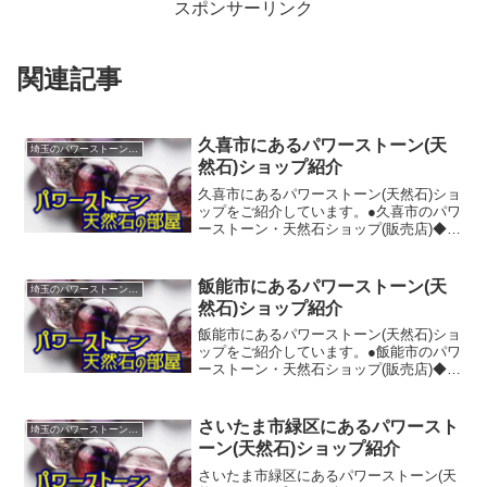
スポンサーリンク
関連記事
久喜市にあるパワーストーン(天
埼玉のパワーストーンショップ紹介
然石)ショップ紹介
久喜市にあるパワーストーン(天然石)ショ
ップをご紹介しています。●久喜市のパワ
ーストーン・天然石ショップ(販売店)◆
ザ・グリーンターラモラージュ菖蒲店
【TEL】0480-53-9984【所在地】埼玉県
久喜市菖蒲町菖蒲３５５５【ホームペー
飯能市にあるパワーストーン(天
埼玉のパワーストーンショップ紹介
ジ】...
然石)ショップ紹介
飯能市にあるパワーストーン(天然石)ショ
ップをご紹介しています。●飯能市のパワ
ーストーン・天然石ショップ(販売店)◆ア
トリエ・ラトナ【TEL】042-974-
1363【所在地】埼玉県飯能市仲町２０－
１６【ホームページ】パワーストーンと
さいたま市緑区にあるパワースト
埼玉のパワーストーンショップ紹介
の相性...
ーン(天然石)ショップ紹介
さいたま市緑区にあるパワーストーン(天