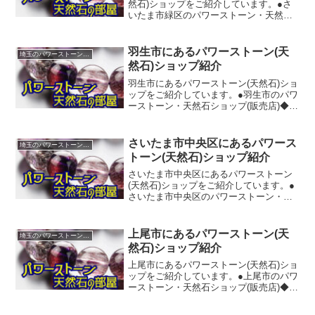
然石)ショップをご紹介しています。●さ
いたま市緑区のパワーストーン・天然石
ショップ(販売店)◆モンパルレ【TEL】
048-799-2406【所在地】埼玉県さいたま
市緑区東浦和４丁目１－１６【ホームペ
羽生市にあるパワーストーン(天
埼玉のパワーストーンショップ紹介
ージ...
然石)ショップ紹介
羽生市にあるパワーストーン(天然石)ショ
ップをご紹介しています。●羽生市のパワ
ーストーン・天然石ショップ(販売店)◆ス
トーンマーケットイオンモール羽生店
【TEL】048-560-0248【所在地】埼玉県
羽生市川崎２丁目２８１－３【ホームペ
さいたま市中央区にあるパワース
埼玉のパワーストーンショップ紹介
ー...
トーン(天然石)ショップ紹介
さいたま市中央区にあるパワーストーン
(天然石)ショップをご紹介しています。●
さいたま市中央区のパワーストーン・天
然石ショップ(販売店)◆ストーンワールド
【TEL】048-762-8400【所在地】埼玉県
さいたま市中央区本町西５丁目２－９
上尾市にあるパワーストーン(天
埼玉のパワーストーンショップ紹介
【ホ...
然石)ショップ紹介
上尾市にあるパワーストーン(天然石)ショ
ップをご紹介しています。●上尾市のパワ
ーストーン・天然石ショップ(販売店)◆天
然石Ｓｈｏｐ・Ｈｏｐｅ【TEL】048-797-
7799【所在地】埼玉県上尾市瓦葺【ホー